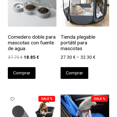
Comedero doble para
Tienda plegable
mascotas con fuente
portátil para
de agua
mascotas
37.70
€
18.85
€
27.30
€
–
32.30
€
Comprar
Comprar
SALE %
SALE %