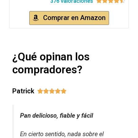
376 valoraciones





Comprar en Amazon
¿Qué opinan los
compradores?
Patrick





Pan delicioso, fiable y fácil
En cierto sentido, nada sobre el