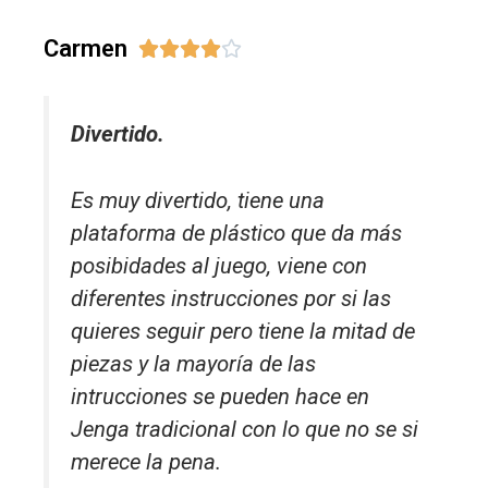
Carmen





Divertido.
Es muy divertido, tiene una
plataforma de plástico que da más
posibidades al juego, viene con
diferentes instrucciones por si las
quieres seguir pero tiene la mitad de
piezas y la mayoría de las
intrucciones se pueden hace en
Jenga tradicional con lo que no se si
merece la pena.