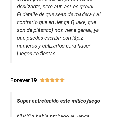
deslizante, pero aun así, es genial.
El detalle de que sean de madera ( al
contrario que en Jenga Quake, que
son de plástico) nos viene genial, ya
que puedes escribir con lápiz
números y utilizarlos para hacer
juegos en fiestas.
Forever19





Super entretenido este mítico juego
NUNCA había probado el Jenga.