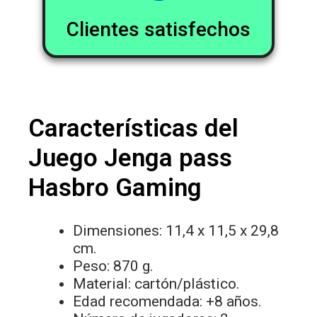
Clientes satisfechos
Características del
Juego Jenga pass
Hasbro Gaming
Dimensiones: 11,4 x 11,5 x 29,8
cm.
Peso: 870 g.
Material: cartón/plástico.
Edad recomendada: +8 años.