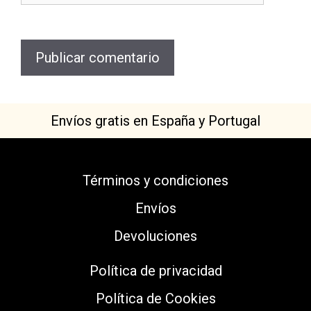
Envíos gratis en España y Portugal
Términos y condiciones
Envíos
Devoluciones
Política de privacidad
Política de Cookies