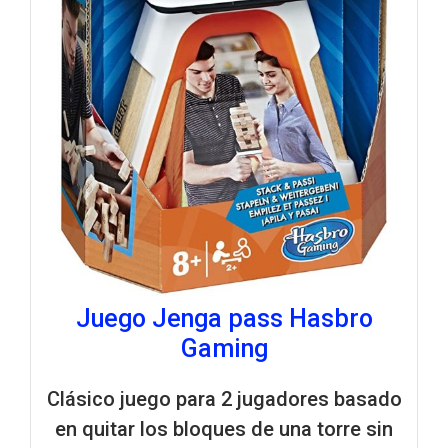
Juego Jenga pass Hasbro
Gaming
Clásico juego para 2 jugadores basado
en quitar los bloques de una torre sin