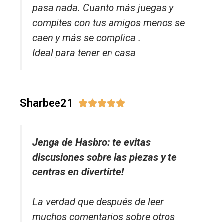
pasa nada. Cuanto más juegas y
compites con tus amigos menos se
caen y más se complica .
Ideal para tener en casa
Sharbee21





Jenga de Hasbro: te evitas
discusiones sobre las piezas y te
centras en divertirte!
La verdad que después de leer
muchos comentarios sobre otros