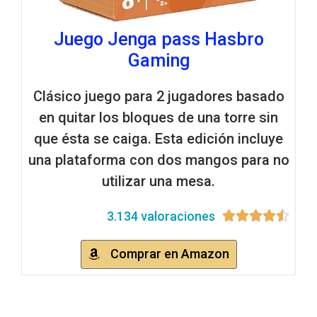
Juego Jenga pass Hasbro
Gaming
Clásico juego para 2 jugadores basado
en quitar los bloques de una torre sin
que ésta se caiga. Esta edición incluye
una plataforma con dos mangos para no
utilizar una mesa.
3.134 valoraciones





Comprar en Amazon