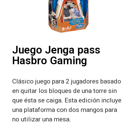
Juego Jenga pass
Hasbro Gaming
Clásico juego para 2 jugadores basado
en quitar los bloques de una torre sin
que ésta se caiga. Esta edición incluye
una plataforma con dos mangos para
no utilizar una mesa.