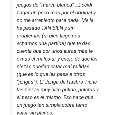
juegos de “marca blanca”… Decidí
pagar un poco más por el original y
no me arrepiento para nada. Me la
he pasado TAN BIEN y sin
problemas (ni bien llegó nos
echamos una partida) que te das
cuenta que por unos euros más te
evitas el malestar y enojo de que las
piezas puedan estar mal pulidas
(que es lo que les pasa a otros
“jengas”). El Jenga de Hasbro Tiene
las piezas muy bien pulida, pulcras y
el peso es el mismo. Eso hace que
un juego tan simple cobre tanto
valor sin pleitos.