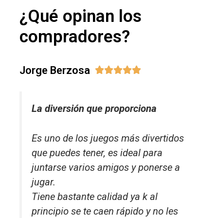
¿Qué opinan los
compradores?
Jorge Berzosa





La diversión que proporciona
Es uno de los juegos más divertidos
que puedes tener, es ideal para
juntarse varios amigos y ponerse a
jugar.
Tiene bastante calidad ya k al
principio se te caen rápido y no les