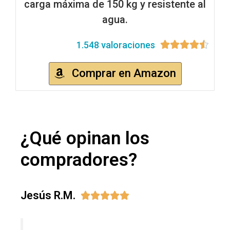
carga máxima de 150 kg y resistente al
agua.
1.548 valoraciones





Comprar en Amazon
¿Qué opinan los
compradores?
Jesús R.M.




