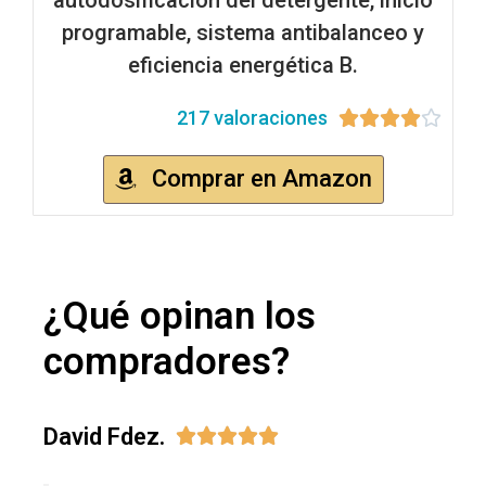
programable, sistema antibalanceo y
eficiencia energética B.
217 valoraciones





Comprar en Amazon
¿Qué opinan los
compradores?
David Fdez.




