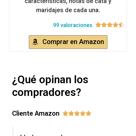
características, notas de cata y
maridajes de cada una.
99 valoraciones





Comprar en Amazon
¿Qué opinan los
compradores?
Cliente Amazon




